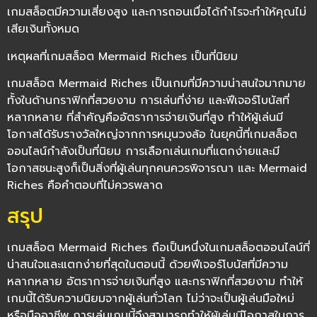
เกมสล็อตมีความเสี่ยงสูง และการถอนเมื่อได้กำไรจะทำให้คุณไม่
เสียเงินทั้งหมด
เหตุผลที่เกมสล็อต Mermaid Riches เป็นที่นิยม
เกมสล็อต Mermaid Riches เป็นเกมที่มีความน่าสนใจมากมาย
ทั้งในด้านกราฟิกที่สวยงาม การเล่นที่ง่าย และฟีเจอร์โบนัสที่
หลากหลาย ที่สำคัญคืออัตราการจ่ายเงินที่สูง ทำให้ผู้เล่นมี
โอกาสได้รับรางวัลใหญ่จากการหมุนวงล้อ ในยุคนี้ที่เกมสล็อต
ออนไลน์กำลังเป็นที่นิยม การเลือกเล่นเกมที่แตกง่ายและมี
โอกาสชนะสูงก็เป็นสิ่งที่ผู้เล่นทุกคนควรพิจารณา และ Mermaid
Riches คือคำตอบที่ไม่ควรพลาด
สรุป
เกมสล็อต Mermaid Riches ถือเป็นหนึ่งในเกมสล็อตออนไลน์ที่
น่าสนใจและแตกง่ายที่สุดในตอนนี้ ด้วยฟีเจอร์โบนัสที่มีความ
หลากหลาย อัตราการจ่ายเงินที่สูง และกราฟิกที่สวยงาม ทำให้
เกมนี้ได้รับความนิยมจากผู้เล่นทั่วโลก ไม่ว่าจะเป็นผู้เล่นมือใหม่
หรือมืออาชีพ การเล่นเกมนี้จึงสามารถทำให้ผู้เล่นมีโอกาสในการ