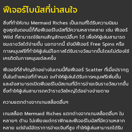
ฟีเจอร์โบนัสที่น่าสนใจ
สิ่งที่ทำให้เกม Mermaid Riches เป็นเกมที่ได้รับความนิยม
สูงสุดในตอนนี้ก็คือฟีเจอร์โบนัสที่มีความหลากหลาย เช่น ฟีเจอร์
Wild ที่สามารถใช้แทนสัญลักษณ์อื่นๆ ได้ เพื่อให้ผู้เล่นสามารถ
ชนะรางวัลได้ง่ายขึ้น นอกจากนี้ ยังมีฟีเจอร์ Free Spins หรือ
การหมุนฟรีที่ทำให้ผู้เล่นมีโอกาสได้รับรางวัลมากขึ้นโดยไม่ต้องใช้
เครดิตในการหมุนแต่ละครั้ง
ฟีเจอร์ที่สำคัญอีกอย่างในเกมนี้คือฟีเจอร์ Scatter ที่เมื่อปรากฏ
ขึ้นในตำแหน่งที่กำหนด จะทำให้ผู้เล่นได้รับการหมุนฟรีเพิ่มขึ้น
และยังสามารถเปิดฟีเจอร์โบนัสเกมที่มีการจ่ายเงินรางวัลมากขึ้น
ซึ่งทำให้ผู้เล่นสามารถคว้ารางวัลใหญ่ได้อย่างง่ายดาย
ความแตกต่างจากเกมสล็อตอื่นๆ
เกมสล็อต Mermaid Riches แตกต่างจากเกมสล็อตอื่นๆ ใน
หลายๆ ด้าน ไม่เพียงแต่กราฟิกและฟีเจอร์โบนัสที่มีความหลาก
หลาย แต่ยังมีอัตราการจ่ายเงินที่สูง ทำให้ผู้เล่นสามารถได้รับ