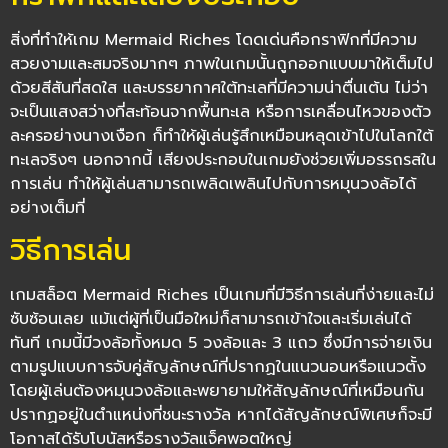
สิ่งที่ทำให้เกม Mermaid Riches โดดเด่นคือกราฟิกที่มีความ
สวยงามและสมจริงมากๆ ภาพในเกมนั้นถูกออกแบบมาให้เต็มไป
ด้วยสีสันที่สดใส และบรรยากาศใต้ทะเลที่มีความน่าตื่นเต้น ไม่ว่า
จะเป็นแสงสว่างที่สะท้อนจากพื้นทะเล หรือการเคลื่อนไหวของตัว
ละครอย่างนางเงือก ก็ทำให้ผู้เล่นรู้สึกเหมือนหลุดเข้าไปในโลกใต้
ทะเลจริงๆ นอกจากนี้ เสียงประกอบในเกมยังช่วยเพิ่มอรรถรสใน
การเล่น ทำให้ผู้เล่นสามารถเพลิดเพลินไปกับการหมุนวงล้อได้
อย่างเต็มที่
วิธีการเล่น
เกมสล็อต Mermaid Riches เป็นเกมที่มีวิธีการเล่นที่ง่ายและไม่
ซับซ้อนเลย แม้แต่ผู้ที่เป็นมือใหม่ก็สามารถเข้าใจและเริ่มเล่นได้
ทันที เกมนี้มีวงล้อทั้งหมด 5 วงล้อและ 3 แถว ซึ่งมีการจ่ายเงิน
ตามรูปแบบการจับคู่สัญลักษณ์ที่ปรากฏในแนวนอนหรือแนวตั้ง
โดยผู้เล่นต้องหมุนวงล้อและพยายามให้สัญลักษณ์ที่เหมือนกัน
ปรากฏอยู่ในตำแหน่งที่ชนะรางวัล หากได้สัญลักษณ์พิเศษก็จะมี
โอกาสได้รับโบนัสหรือรางวัลแจ็คพอตใหญ่