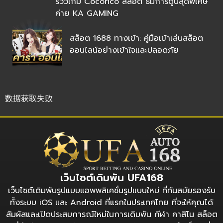
รีวิวเกม Cocorico สล็อต ธีมการ์ตูนสุดพิเศษ
ค่าย KA GAMING
สล็อต 1688 ทางเข้า: คู่มือเข้าเล่นสล็อต
ออนไลน์อย่างเข้าใจและปลอดภัย
数据获取失败
เว็บไซต์เดิมพัน UFA168
เว็บไซต์เดิมพันรูปแบบแอพพลิเคชั่นรูปแบบใหม่ ที่ทันสมัยรองรับ
ทั้งระบบ iOS และ Android ที่แรกในประเทศไทย ที่จะให้คุณได้
สัมผัสและเปิดประสบการณ์ใหม่ในการเดิมพัน กีฬา คาสิโน สล็อต