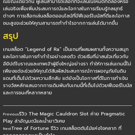
ในขณะเดียวกัน ผู้เล่นสามารถเลือกที่จะเล่นในโหมดทดลองหรือ
เล่นจริงเพื่อเพิ่มประสบการณ์และโอกาสในการเรียนรู้กลยุทธ์
ต่างๆ การเลือกเล่นสล็อตออนไลน์ที่มีฟีเจอร์โบนัสที่ดีและโอกาส
ชนะสูงจะช่วยให้คุณสามารถทำกำไรจากการเล่นได้มากขึ้น
สรุป
เกมสล็อต “Legend of Ra” เป็นเกมที่ผสมผสานทั้งความสนุก
และโอกาสในการทำกำไรอย่างลงตัว ด้วยธีมที่น่าสนใจเกี่ยวกับ
อียิปต์โบราณและเทพเจ้าผู้ยิ่งใหญ่อย่างรา ทำให้การเล่นเกมนี้ไม่
เพียงแต่จะช่วยให้คุณได้สัมผัสประสบการณ์การผจญภัยในดิน
แดนที่เต็มไปด้วยความลึกลับ แต่ยังเป็นโอกาสที่ดีในการทำเงิน
รางวัลหลักแสนจากการเดิมพันกับเกมนี้ที่เต็มไปด้วยฟีเจอร์โบนัส
และการชนะที่หลากหลาย
รีวิว The Magic Cauldron Slot ค่าย Pragmatic
Previous
Play ล่าอัญมณีและน้ำยาวิเศษ
Tree of Fortune รีวิว เกมสล็อตต้นไม้แห่งโชคลาภ ที่
Next