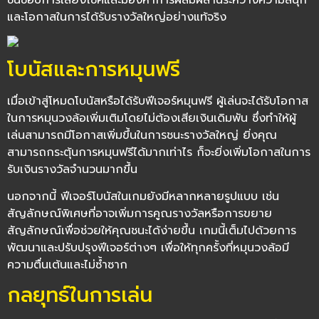
และโอกาสในการได้รับรางวัลใหญ่อย่างแท้จริง
โบนัสและการหมุนฟรี
เมื่อเข้าสู่โหมดโบนัสหรือได้รับฟีเจอร์หมุนฟรี ผู้เล่นจะได้รับโอกาส
ในการหมุนวงล้อเพิ่มเติมโดยไม่ต้องเสียเงินเดิมพัน ซึ่งทำให้ผู้
เล่นสามารถมีโอกาสเพิ่มขึ้นในการชนะรางวัลใหญ่ ยิ่งคุณ
สามารถกระตุ้นการหมุนฟรีได้มากเท่าไร ก็จะยิ่งเพิ่มโอกาสในการ
รับเงินรางวัลจำนวนมากขึ้น
นอกจากนี้ ฟีเจอร์โบนัสในเกมยังมีหลากหลายรูปแบบ เช่น
สัญลักษณ์พิเศษที่อาจเพิ่มการคูณรางวัลหรือการขยาย
สัญลักษณ์เพื่อช่วยให้คุณชนะได้ง่ายขึ้น เกมนี้เต็มไปด้วยการ
พัฒนาและปรับปรุงฟีเจอร์ต่างๆ เพื่อให้ทุกครั้งที่หมุนวงล้อมี
ความตื่นเต้นและไม่ซ้ำซาก
กลยุทธ์ในการเล่น