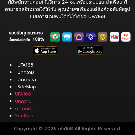
ที่มีพนักงานคอยให้บริการ 24 ชม.พร้อมระบบแนะนำเพื่อน ที่
สามารถสร้างรายได้ให้กับ คุณง่ายๆเพียงแชร์ลิงค์ต่อสัมผัสรูป
แบบการเดิมพันได้ที่นี่ที่เดียว UFA168
UFA168
บทความ
ติดต่อเรา
SiteMap
UFA168
บทความ
ติดต่อเรา
SiteMap
Copyright © 2026 ufa168 All Rights Reserved.