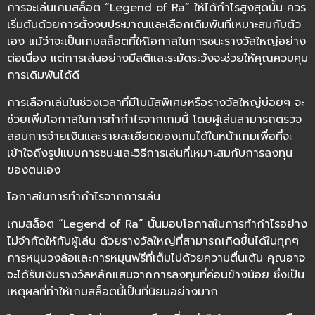
การจะเล่นเกมสล็อต “Legend of Ra” ให้ได้กำไรสูงสุดนั้น ควร
เริ่มต้นด้วยการตั้งงบประมาณและเลือกเดิมพันที่เหมาะสมกับตัว
เอง แม้ว่าจะเป็นเกมสล็อตที่ให้โอกาสในการชนะรางวัลใหญ่อย่าง
ต่อเนื่อง แต่การเล่นอย่างมีสติและระมัดระวังจะช่วยให้คุณควบคุม
การเดิมพันได้ดี
การเลือกเล่นในช่วงเวลาที่มีโบนัสพิเศษหรือรางวัลใหญ่บ่อยๆ จะ
ช่วยเพิ่มโอกาสในการทำกำไรจากเกมนี้ โดยผู้เล่นสามารถตรวจ
สอบการจ่ายเงินและรายละเอียดของเกมได้ในหน้าเกมเพื่อที่จะ
เข้าใจถึงรูปแบบการชนะและวิธีการเล่นที่เหมาะสมกับการลงทุน
ของตนเอง
โอกาสในการทำกำไรจากการเล่น
เกมสล็อต “Legend of Ra” นั้นมอบโอกาสในการทำกำไรอย่าง
ไม่จำกัดให้กับผู้เล่น ด้วยรางวัลใหญ่ที่สามารถเกิดขึ้นได้ในทุกๆ
การหมุนวงล้อและการหมุนฟรีที่เต็มไปด้วยความตื่นเต้น คุณอาจ
จะได้รับเงินรางวัลหลักแสนจากการลงทุนที่ค่อนข้างน้อย ซึ่งเป็น
เหตุผลที่ทำให้เกมสล็อตนี้เป็นที่นิยมอย่างมาก