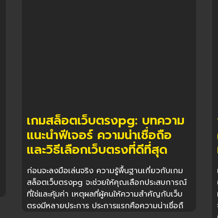
เกมสล็อตเว็บตรงpg: บทความ
แนะนำฟีเจอร์ ความน่าเชื่อถือ
และวิธีเลือกเว็บตรงที่ดีที่สุด
ก่อนจะลงมือเล่นจริง ความรู้พื้นฐานเกี่ยวกับเกม
สล็อตเว็บตรงpg จะช่วยให้คุณเลือกประสบการณ์
ที่ใช่และคุ้มค่า เหตุผลที่ผู้คนให้ความสำคัญกับเว็บ
ตรงมีหลายประการ ประการแรกคือความน่าเชื่อถื