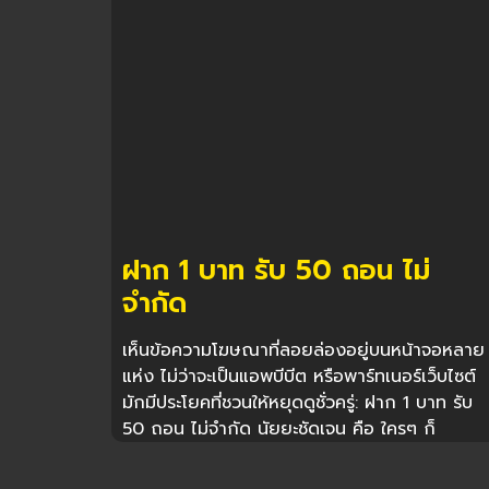
ฝาก 1 บาท รับ 50 ถอน ไม่
จำกัด
เห็นข้อความโฆษณาที่ลอยล่องอยู่บนหน้าจอหลาย
แห่ง ไม่ว่าจะเป็นแอพบีบีต หรือพาร์ทเนอร์เว็บไซต์
มักมีประโยคที่ชวนให้หยุดดูชั่วครู่: ฝาก 1 บาท รับ
50 ถอน ไม่จำกัด นัยยะชัดเจน คือ ใครๆ ก็