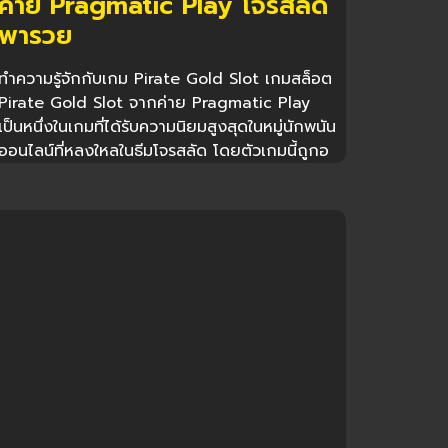
ค่าย Pragmatic Play โจรสลัด
พารวย
ทำความรู้จักกับเกม Pirate Gold Slot เกมสล็อต
Pirate Gold Slot จากค่าย Pragmatic Play
เป็นหนึ่งในเกมที่ได้รับความนิยมสูงสุดในหมู่นักพนัน
ออนไลน์ที่หลงใหลในธีมโจรสลัด โดยตัวเกมนี้ถูกอ