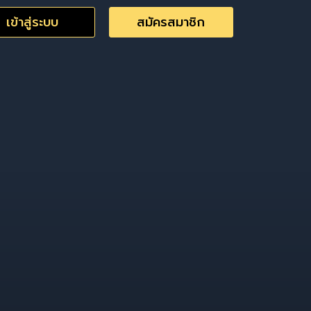
เข้าสู่ระบบ
สมัครสมาชิก