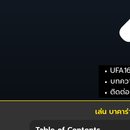
UFA1
บทคว
ติดต่อ
เล่น บาคา