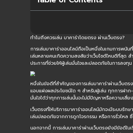
Table of Contents
ทำไมถึงควรเล่น บาคาร่าโดยตรง ผ่านเว็บตรง?
การเล่นบาคาร่าออนไลน์ถือเป็นหนึ่งในเกมการพนันที่ไ
เล่นหลายคนเกิดความสงสัยว่าเว็บไซต์ไหนดีที่สุด สำ
ประการที่ช่วยให้ผู้เล่นมั่นใจและปลอดภัยในการลงทุน
หนึ่งในข้อดีที่สำคัญของการเล่นบาคาร่าผ่านเว็บต
แอบแฝงผลประโยชน์ใด ๆ สำหรับผู้เล่น ทุกการฝาก-ถอ
มั่นใจได้ว่าทุกการเล่นนั้นจะไม่มีปัญหาหรือความเสี่ยง
เว็บตรงที่ให้บริการบาคาร่าออนไลน์มักจะมีระบบรักษา
เล่นปลอดภัยจากการถูกโจรกรรม หรือการรั่วไหล ซึ่ง
นอกจากนี้ การเล่นบาคาร่าผ่านเว็บตรงยังมีข้อดี