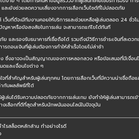
าย ๆ โดยการค้นหาข้อมูลรีวิวจากผู้เล่นที่เคยใช้บริการจริง การดูรี
ม่ และยังช่วยลดความเสี่ยงจากการเลือกเว็บไซต์ที่ไม่ปลอดภัย
ซต์ เว็บที่ดีจะมีทีมงานคอยให้บริการและช่วยเหลือผู้เล่นตลอด 24 ช
ปัญหาหรือข้อสงสัยในการเล่น จะสามารถแก้ไขได้ทันที
ภัย และรองรับธนาคารที่เชื่อถือได้ รวมถึงมีวิธีการชำระเงินที่สะดว
ถอนเงินที่ผู้เล่นต้องการทำให้สำเร็จโดยไม่ล่าช้า
กินจริง ซึ่งอาจจะเป็นสัญญาณของการหลอกลวง หรือข้อเสนอที่มีเงื่อนไขที
หนดและเงื่อนไขต่าง ๆ
จที่สำคัญสำหรับผู้เล่นทุกคน โดยการเลือกเว็บที่มีความน่าเชื่อถือ
ากับผลลัพธ์ที่ได้
ผู้เล่นได้รับความปลอดภัยจากการเล่นเกม ยังทำให้ผู้เล่นสามารถเ
างเลือกที่ดีที่สุดสำหรับนักพนันออนไลน์ในปัจจุบัน
กำไรสล็อตหลักล้าน ทำอย่างไรดี
ง