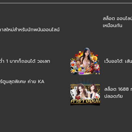
สล็อต ออนไลน์ 
เหมือนกัน
อกาสใหม่สำหรับนักพนันออนไลน์
ต่ำ 1 บาทก็ถอนได้ วอเลท
เว็บออโต้: เ
ร์ตูนสุดพิเศษ ค่าย KA
สล็อต 1688 ทา
ปลอดภัย