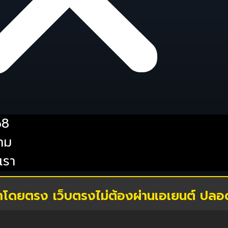
68
าม
เรา
ร่าโดยตรง เว็บตรงไม่ต้องผ่านเอเยนต์ ปล