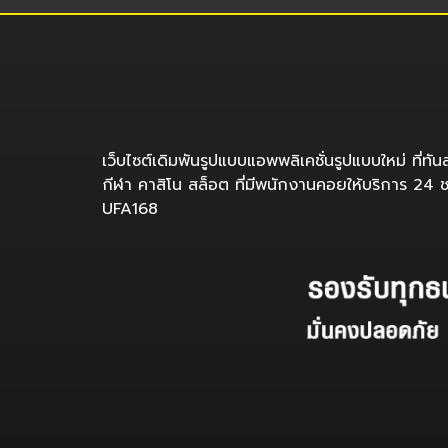
เว็บไซต์เดิมพันรูปแบบแอพพลิเคชั่นรูปแบบใหม่ ที่ท
กีฬา คาสิโน สล็อต ที่มีพนักงานคอยให้บริการ 24 ชม.
UFA168