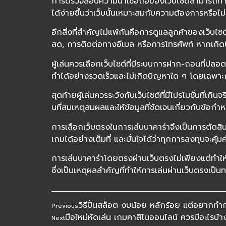
การตรวจสอบความน่าเชื่อถือของเว็บไซต์สามารถทำได้ง่
ได้ง่ายขึ้นว่าเว็บนั้นเหมาะสมกับความต้องการหรือไ
อีกสิ่งที่สำคัญไม่แพ้กันคือการดูแลลูกค้าของเว็บไ
สด, การติดต่อทางอีเมล หรือการโทรศัพท์ หากเกิด
ผู้เล่นควรเลือกเว็บไซต์ที่มีระบบการฝาก-ถอนที่ปลอด
ทำได้อย่างรวดเร็วและไม่เกิดปัญหาใด ๆ โดยเฉพาะการ
สุดท้ายผู้เล่นควรระวังกับเว็บไซต์ที่มีโปรโมชั่นที่เ
นที่สมเหตุสมผลและให้ข้อมูลที่ชัดเจนเกี่ยวกับข้อกำ
การเลือกเว็บตรงในการเล่นบาคาร่าจึงเป็นการตัดสินใ
เกมได้อย่างเต็มที่ และมั่นใจได้ว่าทุกการลงทุนจะคุ้มค่
การเล่นบาคาร่าโดยตรงผ่านเว็บตรงไม่เพียงแต่ทำให้
ซึ่งเป็นเหตุผลสำคัญที่ทำให้การเล่นผ่านเว็บตรงเป็นท
วิธีปั่นสล็อต งบน้อย หลักร้อย แต่อยากทำ
Previous
มือใหม่หัดเล่น เกมคาสิโนออนไลน์ ควรมีอะไรบ้า
Next