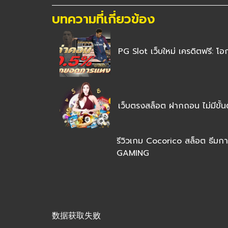
บทความที่เกี่ยวข้อง
PG Slot เว็บใหม่ เครดิตฟรี: โ
เว็บตรงสล็อต ฝากถอน ไม่มีขั้น
รีวิวเกม Cocorico สล็อต ธีมกา
GAMING
数据获取失败