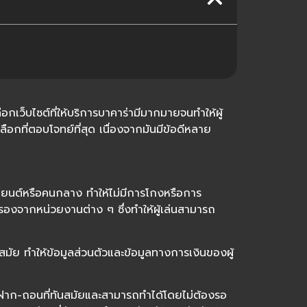
อกเว็บไซต์ที่ให้บริการบาคาร่ามีมากมายจนทำให้ผู้
ือกที่ตอบโจทย์ที่สุด เนื่องจากมันมีข้อดีหลาย
อเยนต์หรือคนกลาง ทำให้ไม่มีการโกงหรือการ
บรองจากหน่วยงานต่าง ๆ ซึ่งทำให้ผู้เล่นสามารถ
นสมัย ทำให้ข้อมูลส่วนตัวและข้อมูลทางการเงินของผู้
บฝาก-ถอนที่ทันสมัยและสามารถทำได้โดยไม่ต้องรอ