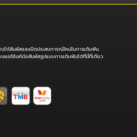
้คุณได้สัมผัสและเปิดประสบการณ์ใหม่ในการเดิมพัน
์ลิงค์ต่อสัมผัสรูปแบบการเดิมพันได้ที่นี่ที่เดียว