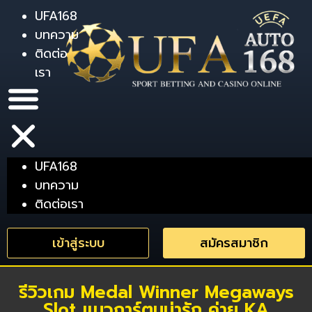
UFA168
บทความ
ติดต่อ
เรา
UFA168
บทความ
ติดต่อเรา
เข้าสู่ระบบ
สมัครสมาชิก
รีวิวเกม Medal Winner Megaways
Slot แนวการ์ตูนน่ารัก ค่าย KA