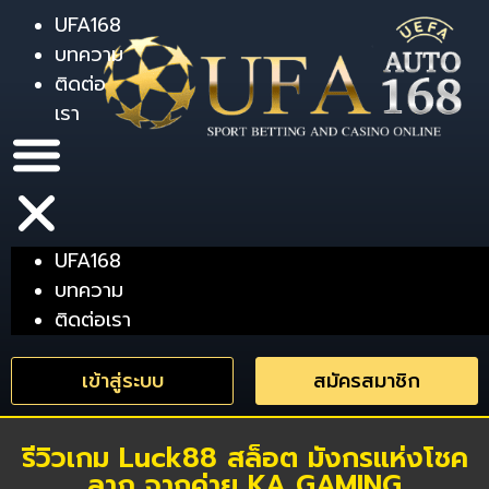
UFA168
บทความ
ติดต่อ
เรา
UFA168
บทความ
ติดต่อเรา
เข้าสู่ระบบ
สมัครสมาชิก
รีวิวเกม Luck88 สล็อต มังกรแห่งโชค
ลาภ จากค่าย KA GAMING